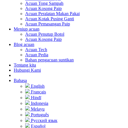
Acuan Tong Sampah
Acuan Kosong Paip
Acuan Peralatan Makan Pakai
Acuan Kotak Pusing Ganti
Acuan Pemasangan Paip
Meniup acuan
Acuan Penutup Botol
Acuan Kosong Paip
Blog acuan
Acuan Tech
Acuan Pedia
Bahan pengacuan suntikan
Tentang kita
Hubungi Kami
Bahasa
English
Français
Hindī
Indonesia
Melayu
Português
Русский язык
Español