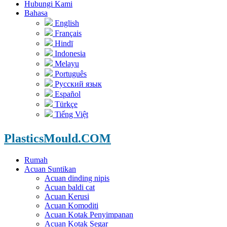
Hubungi Kami
Bahasa
English
Français
Hindī
Indonesia
Melayu
Português
Русский язык
Español
Türkçe
Tiếng Việt
PlasticsMould.COM
Rumah
Acuan Suntikan
Acuan dinding nipis
Acuan baldi cat
Acuan Kerusi
Acuan Komoditi
Acuan Kotak Penyimpanan
Acuan Kotak Segar