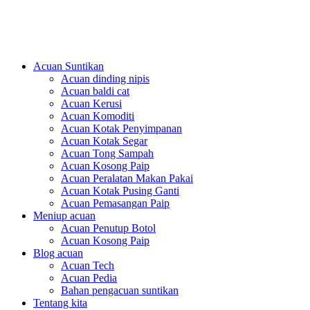
PlasticsMould.COM
Acuan Suntikan
Acuan dinding nipis
Acuan baldi cat
Acuan Kerusi
Acuan Komoditi
Acuan Kotak Penyimpanan
Acuan Kotak Segar
Acuan Tong Sampah
Acuan Kosong Paip
Acuan Peralatan Makan Pakai
Acuan Kotak Pusing Ganti
Acuan Pemasangan Paip
Meniup acuan
Acuan Penutup Botol
Acuan Kosong Paip
Blog acuan
Acuan Tech
Acuan Pedia
Bahan pengacuan suntikan
Tentang kita