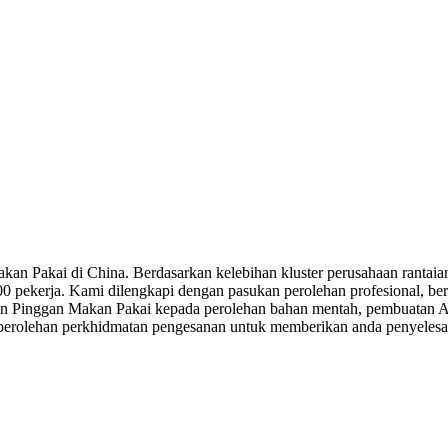
an Pakai di China. Berdasarkan kelebihan kluster perusahaan rantai
000 pekerja. Kami dilengkapi dengan pasukan perolehan profesional, 
uan Pinggan Makan Pakai kepada perolehan bahan mentah, pembuatan A
perolehan perkhidmatan pengesanan untuk memberikan anda penyeles