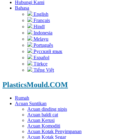
Hubungi Kami
Bahasa
English
Français
Hindī
Indonesia
Melayu
Português
Русский язык
Español
Türkçe
Tiếng Việt
PlasticsMould.COM
Rumah
Acuan Suntikan
Acuan dinding nipis
Acuan baldi cat
Acuan Kerusi
Acuan Komoditi
Acuan Kotak Penyimpanan
Acuan Kotak Segar