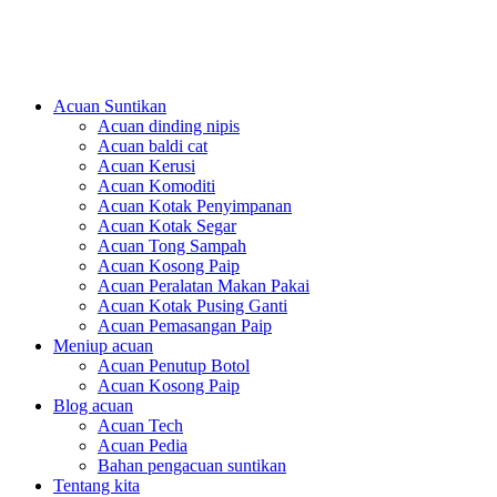
PlasticsMould.COM
Acuan Suntikan
Acuan dinding nipis
Acuan baldi cat
Acuan Kerusi
Acuan Komoditi
Acuan Kotak Penyimpanan
Acuan Kotak Segar
Acuan Tong Sampah
Acuan Kosong Paip
Acuan Peralatan Makan Pakai
Acuan Kotak Pusing Ganti
Acuan Pemasangan Paip
Meniup acuan
Acuan Penutup Botol
Acuan Kosong Paip
Blog acuan
Acuan Tech
Acuan Pedia
Bahan pengacuan suntikan
Tentang kita