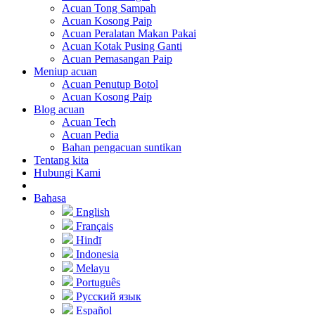
Acuan Tong Sampah
Acuan Kosong Paip
Acuan Peralatan Makan Pakai
Acuan Kotak Pusing Ganti
Acuan Pemasangan Paip
Meniup acuan
Acuan Penutup Botol
Acuan Kosong Paip
Blog acuan
Acuan Tech
Acuan Pedia
Bahan pengacuan suntikan
Tentang kita
Hubungi Kami
Bahasa
English
Français
Hindī
Indonesia
Melayu
Português
Русский язык
Español