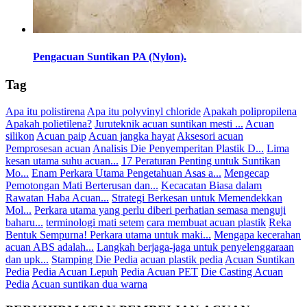
Pengacuan Suntikan PA (Nylon).
Tag
Apa itu polistirena
Apa itu polyvinyl chloride
Apakah polipropilena
Apakah polietilena?
Juruteknik acuan suntikan mesti ...
Acuan
silikon
Acuan paip
Acuan jangka hayat
Aksesori acuan
Pemprosesan acuan
Analisis Die Penyemperitan Plastik D...
Lima
kesan utama suhu acuan...
17 Peraturan Penting untuk Suntikan
Mo...
Enam Perkara Utama Pengetahuan Asas a...
Mengecap
Pemotongan Mati Berterusan dan...
Kecacatan Biasa dalam
Rawatan Haba Acuan...
Strategi Berkesan untuk Memendekkan
Mol...
Perkara utama yang perlu diberi perhatian semasa menguji
baharu...
terminologi mati setem
cara membuat acuan plastik
Reka
Bentuk Sempurna! Perkara utama untuk maki...
Mengapa kecerahan
acuan ABS adalah...
Langkah berjaga-jaga untuk penyelenggaraan
dan upk...
Stamping Die Pedia
acuan plastik pedia
Acuan Suntikan
Pedia
Pedia Acuan Lepuh
Pedia Acuan PET
Die Casting Acuan
Pedia
Acuan suntikan dua warna